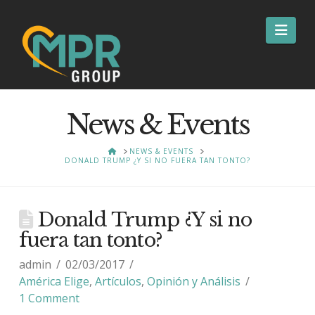
Nav
News & Events
HOME
NEWS & EVENTS
DONALD TRUMP ¿Y SI NO FUERA TAN TONTO?
Donald Trump ¿Y si no
fuera tan tonto?
admin
02/03/2017
América Elige
,
Artículos
,
Opinión y Análisis
1 Comment