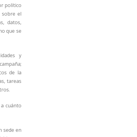
or pol
í
tico
 sobre el
s, datos,
no que se
lidades y
e campa
ñ
a;
icos de la
ias, tareas
tros.
 a cu
á
nto
n sede en