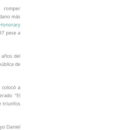
n romper
adano m
á
s
Honorary
997 pese a
 a
ñ
os del
p
ú
blica de
 coloc
ó
a
derado
“
El
e triunfos
ayo Daniel