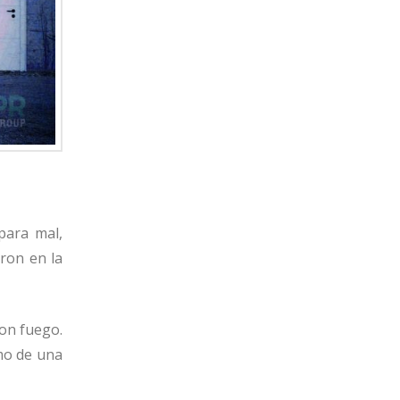
para mal,
ron en la
con fuego.
tmo de una