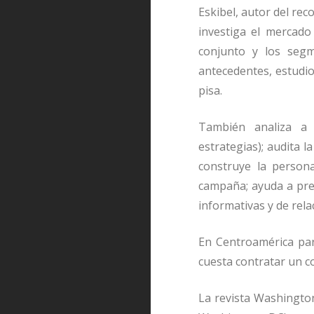
Eskibel, autor del rec
investiga el mercado 
conjunto y los seg
antecedentes, estudio
pisa.
Tambi
é
n analiza a 
estrategias); audita l
construye la persona
campa
ñ
a; ayuda a pr
informativas y de rela
En Centroam
é
rica pa
cuesta contratar un c
La revista Washingt