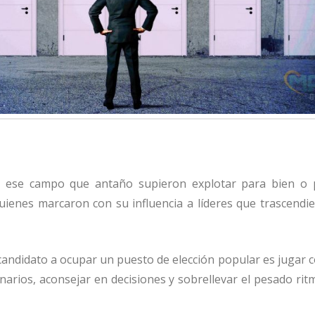
s, ese campo que anta
ñ
o supieron explotar para bien o 
uienes marcaron con su influencia a l
í
deres que trascendie
candidato a ocupar un puesto de elecci
ó
n popular es jugar 
narios, aconsejar en decisiones y sobrellevar el pesado ri