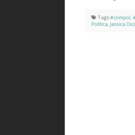
Tags:
#compol
,
#
Política
,
Jessica Oso