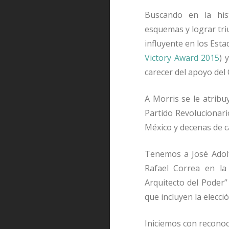
Buscando en la his
esquemas y lograr tri
influyente en los Est
Victory Award 2015
) 
carecer del apoyo del
A Morris se le atribu
Partido Revolucionario
M
é
xico y decenas de
Tenemos a Jos
é
Adol
Rafael Correa en la
Arquitecto del Poder
”
que incluyen la elecci
ó
Iniciemos con reconoc