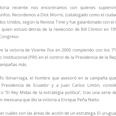
toria reciente nos encontramos con quienes supiero
unfos. Recordemos a Dick Morris, (catalogado como el ciud
ados Unidos, seg
ú
n la Revista Time y fue galardonado con el
y quien estuvo detr
á
s de la reelecci
ó
n de Bill Clinton en 1
 Congreso.
ye la victoria de Vicente Fox en 2000 rompiendo con los 71
 Institucional (PRI) en el control de la Presidencia de la Re
 campa
ñ
as m
á
s.
fo Ibinarriaga, el hombre que asesor
ó
en la campa
ñ
a que
 Presidencia de Ecuador y a Juan Carlos Lim
ó
n, consi
o
“
El Rey Midas de la estrategia pol
í
tica
”
, tras una serie d
n mexicana que dio la victoria a Enrique Pe
ñ
a Nieto.
er cu
á
les son las
á
reas de acci
ó
n de un estratega. El urugu