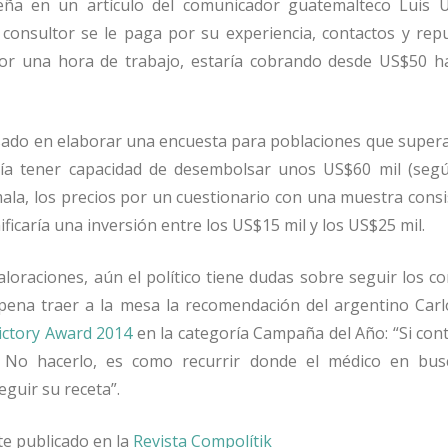
e
ñ
a en un art
í
culo del comunicador guatemalteco Luis 
 consultor se le paga por su experiencia, contactos y repu
r una hora de trabajo, estar
í
a cobrando desde US$50 h
ado en elaborar una encuesta para poblaciones que supera
r
í
a tener capacidad de desembolsar unos US$60 mil (seg
ala, los precios por un cuestionario con una muestra cons
ificar
í
a una inversi
ó
n entre los US$15 mil y los US$25 mil.
aloraciones, a
ú
n el pol
í
tico tiene dudas sobre seguir los c
 pena traer a la mesa la recomendaci
ó
n del argentino Carl
ictory Award 2014
en la categor
í
a Campa
ñ
a del A
ñ
o:
“
Si con
. No hacerlo, es como recurrir donde el m
é
dico en bus
eguir su receta
”.
te publicado en la
Revista Compolítik