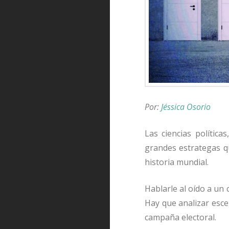
Por:
Jéssica Osorio
Las ciencias pol
í
tica
grandes estrategas q
historia mundial.
Hablarle al o
í
do a un 
Hay que analizar esce
campa
ñ
a electoral.