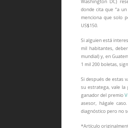
Washington DC) res
donde cita que
“
a un
menciona que solo po
US$150.
Si alguien est
á
interes
mil habitantes, debe
mundial) y, en Guatem
1 mil 200 boletas, sign
Si despu
é
s de estas v
su estratega, vale la
ganador del premio
V
asesor, h
á
gale caso
diagn
ó
stico pero no s
*Artículo originalmen