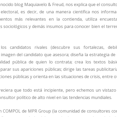
onocido blog Maquiavelo & Freud, nos explica que el consult
electoral, es decir, de una manera cient
í
fica nos informa
mentos m
á
s relevantes en la contienda, utiliza encuesta
s sociol
ó
gicos y dem
á
s insumos para conocer bien el terre
los candidatos rivales (descubre sus fortalezas, debi
a imagen del candidato que asesora; dise
ñ
a la estrategia d
lidad p
ú
blica de quien lo contrata; crea los textos b
á
s
eparar sus apariciones p
ú
blicas; dirige las tareas publicitar
ciones p
ú
blicas y orienta en las situaciones de crisis, entre o
reciera que todo est
á
incipiente, pero echemos un vistazo
onsultor pol
í
tico de alto nivel en las tendencias mundiales.
on COMPOL de MPR Group (la comunidad de consultores co