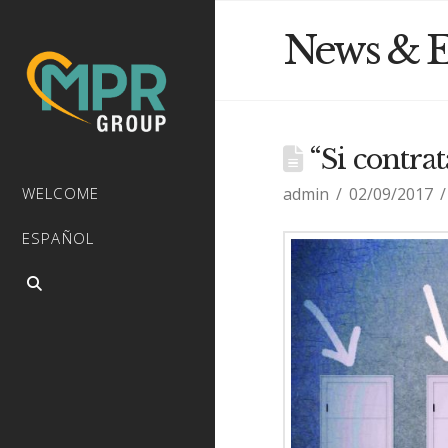
News & E
“Si contrat
admin
02/09/2017
WELCOME
ESPAÑOL