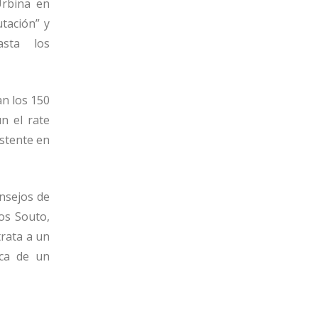
Urbina en
taci
ó
n
”
y
asta
los
n los 150
ú
n el rate
istente en
onsejos de
os Souto,
trata a un
ca de un