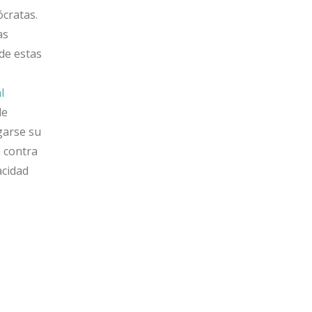
cratas.
as
de estas
l
de
garse su
a contra
acidad