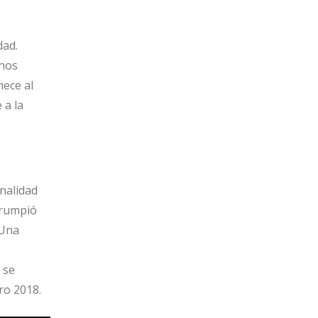
dad.
chos
nece al
 a la
nalidad
rrumpió
 Una
 se
ro 2018.