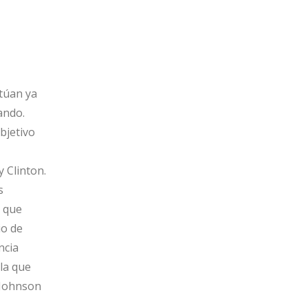
itúan ya
ando.
bjetivo
 Clinton.
s
l que
io de
ncia
 la que
 Johnson