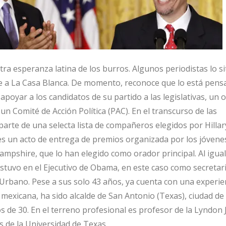
tra esperanza latina de los burros. Algunos periodistas lo s
e a La Casa Blanca. De momento, reconoce que lo está pens
apoyar a los candidatos de su partido a las legislativas, un o
un Comité de Acción Política (PAC). En el transcurso de las
arte de una selecta lista de compañeros elegidos por Hillary
es un acto de entrega de premios organizada por los jóvene
pshire, que lo han elegido como orador principal. Al igua
tuvo en el Ejecutivo de Obama, en este caso como secretar
 Urbano. Pese a sus solo 43 años, ya cuenta con una experie
 mexicana, ha sido alcalde de San Antonio (Texas), ciudad de
s de 30. En el terreno profesional es profesor de la Lyndon
rs de la Universidad de Texas.