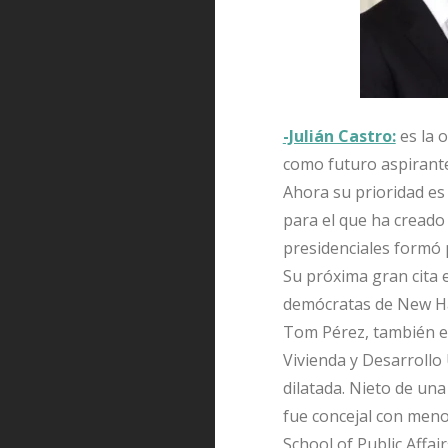
-Julián Castro:
es la o
como futuro aspirant
Ahora su prioridad es 
para el que ha creado 
presidenciales formó p
Su próxima gran cita 
demócratas de New Ham
Tom Pérez, también es
Vivienda y Desarrollo
dilatada. Nieto de una
fue concejal con meno
School of Public Affai