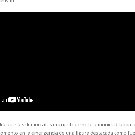
dy III.
ldo que los demócratas encuentran en la comunidad latina 
l momento en la emergencia de una figura destacada como f