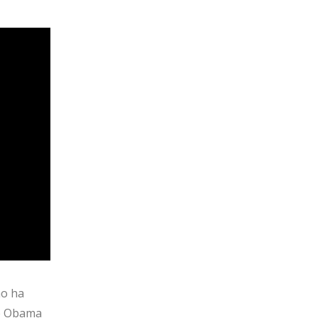
no ha
ue Obama