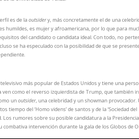
erfil es de la
outsider
y, más concretamente el de una celebri
es humildes, es mujer y afroamericana, por lo que para mu
equisitos del candidato o candidata ideal. Con todo, no perte
luso se ha especulado con la posibilidad de que se presente
ependiente.
elevisivo más popular de Estados Unidos y tiene una perso
a ven como el reverso izquierdista de Trump, que también i
 como un
outsider
, una celebridad y un showman provocador.
os tiempo del ‘Homo videns’ de santos y de la ‘Sociedad del
. Los rumores sobre su posible candidatura a la Presidencia
 combativa intervención durante la gala de los Globos de O