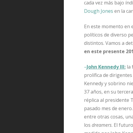
cada vez más bajo índ
Dough Jones
en la ca
En este momento en e
políticos de diverso p
distintos. Vamos a d
en este presente 201
–
John Kennedy III:
la 
prolífica de dirigentes
Kennedy y sobrino nie
37 años, en su tercera
réplica al presidente 
pasado mes de enero. 
entre otras cosas, una
los
dreamers
. El futu