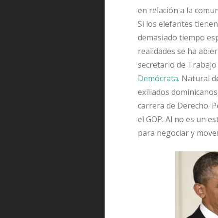
en relación a la comu
Si los elefantes tien
demasiado tiempo esp
realidades se ha abie
secretario de Trabaj
Demócrata
. Natural d
exiliados dominicanos
carrera de Derecho. Pé
el GOP. Al no es un es
para negociar y movers