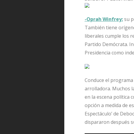
-Oprah Winfrey:
su p
También tiene orígen
liberales cumple los r
Partido Demócrata. Inc
Presidencia como ind
Conduce el programa t
arrolladora. Muchos l
en la escena política
opción a medida de est
Espectáculo’ de Debod
dispararon después su