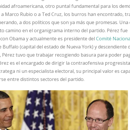
nidad afroamericana, otro puntal fundamental para los demó
en a Marco Rubio o a Ted Cruz, los burros han encontrado, tr
erando, a dos políticos que son ya más que promesas. Una 
rto camino en el organigrama interno del partido. Pérez fue
o con Obama y actualmente es presidente del
Comité Naciona
e Buffalo (capital del estado de Nueva York) y descendiente 
, Pérez tuvo que trabajar recogiendo basura para poder pa
rez es el encargado de dirigir la contraofensiva progresist
tratega ni un especialista electoral, su principal valor es cap
e entre distintos sectores del partido.