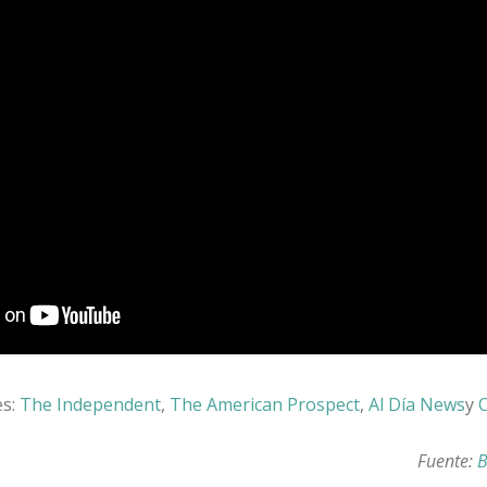
es:
The Independent
,
The American Prospect
,
Al Día News
y
C
Fuente:
B