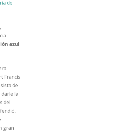
ria de
,
cia
ión azul
era
rt Francis
sista de
 darle la
s del
fendió,
e
n gran