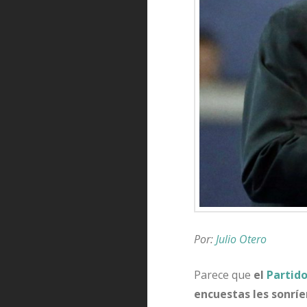
Por:
Julio Otero
Parece que
el
Partid
encuestas les sonríe