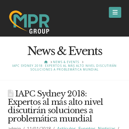
Nav
News & Events
HOME
NEWS & EVENTS
IAPC SYDNEY 2018: EXPERTOS AL MÁS ALTO NIVEL DISCUTIRÁN
SOLUCIONES A PROBLEMÁTICA MUNDIAL
IAPC Sydney 2018:
Expertos al más alto nivel
discutirán soluciones a
problemática mundial
admin
11/01/2018
Artículos
,
Eventos
,
Noticias