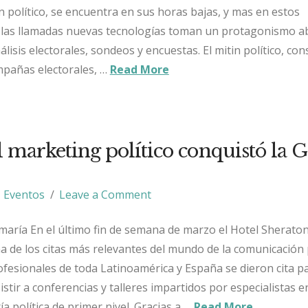
n político, se encuentra en sus horas bajas, y mas en estos
las llamadas nuevas tecnologías toman un protagonismo a
lisis electorales, sondeos y encuestas. El mitin político, co
ampañas electorales, …
Read More
 marketing político conquistó la 
Eventos
Leave a Comment
amaría En el último fin de semana de marzo el Hotel Sherato
 de los citas más relevantes del mundo de la comunicación p
rofesionales de toda Latinoamérica y España se dieron cita p
stir a conferencias y talleres impartidos por especialistas e
a política de primer nivel. Gracias a …
Read More