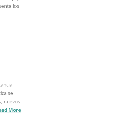
uenta los
tancia
ica se
s, nuevos
ead More