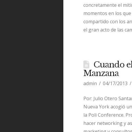
concretamente el miti
momentos en los que 
compartido con los aná
el gran acto de las c
Cuando el
Manzana
admin
04/17/2013
Por: Julio Otero Sant
Nueva York acogió una
la Poli Conference. P
hacer networking y asi
marketing y consultorí