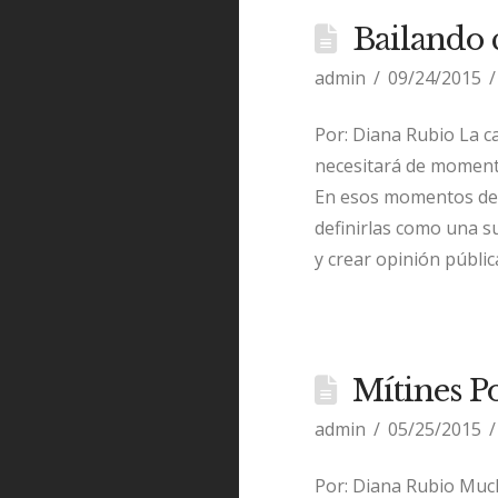
Bailando c
admin
09/24/2015
Por: Diana Rubio La c
necesitará de moment
En esos momentos de 
definirlas como una s
y crear opinión públic
Mítines Po
admin
05/25/2015
Por: Diana Rubio Much