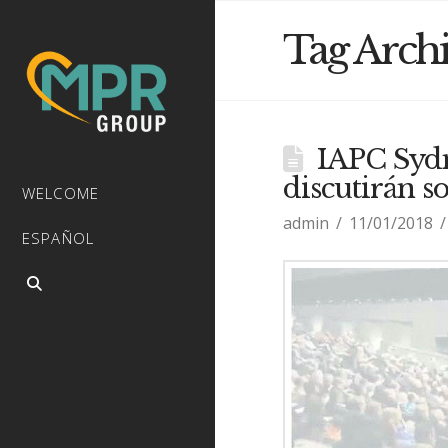
Tag Arch
IAPC Sydn
discutirán s
WELCOME
admin
11/01/2018
ESPAÑOL