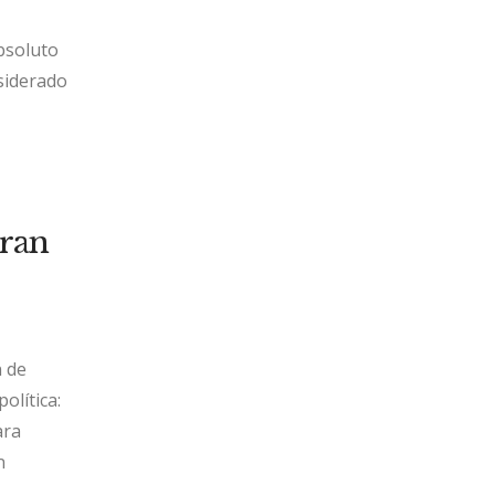
bsoluto
nsiderado
Gran
n de
olítica:
ara
n