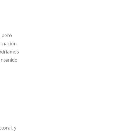
, pero
tuación.
podríamos
ontenido
toral, y