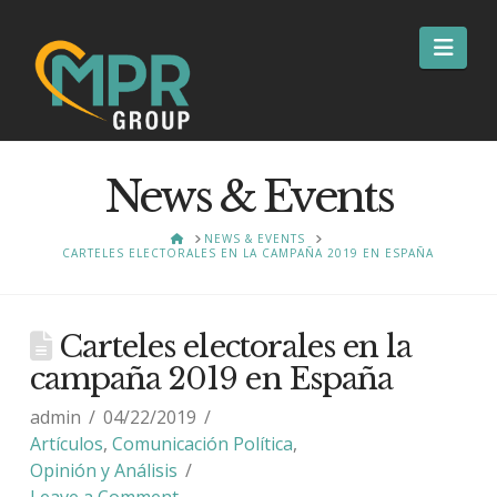
Nav
News & Events
HOME
NEWS & EVENTS
CARTELES ELECTORALES EN LA CAMPAÑA 2019 EN ESPAÑA
Carteles electorales en la
campaña 2019 en España
admin
04/22/2019
Artículos
,
Comunicación Política
,
Opinión y Análisis
Leave a Comment