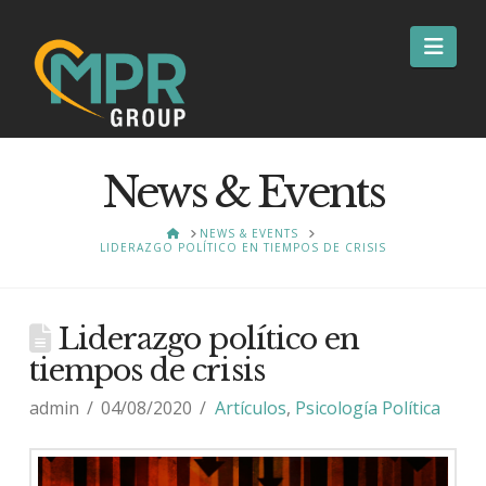
Nav
News & Events
HOME
NEWS & EVENTS
LIDERAZGO POLÍTICO EN TIEMPOS DE CRISIS
Liderazgo político en
tiempos de crisis
admin
04/08/2020
Artículos
,
Psicología Política