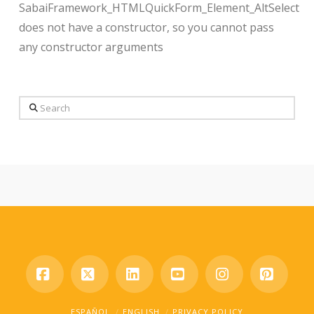
SabaiFramework_HTMLQuickForm_Element_AltSelect
does not have a constructor, so you cannot pass
any constructor arguments
Search
Facebook
X
LinkedIn
YouTube
Instagram
Pinter
ESPAÑOL
ENGLISH
PRIVACY POLICY