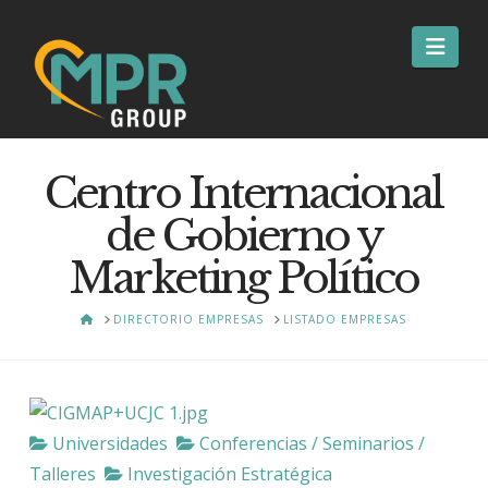
Nav
Centro Internacional
de Gobierno y
Marketing Político
HOME
DIRECTORIO EMPRESAS
LISTADO EMPRESAS
Universidades
Conferencias / Seminarios /
Talleres
Investigación Estratégica