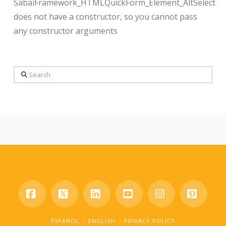
SabaiFramework_HTMLQuickForm_Element_AltSelect
does not have a constructor, so you cannot pass
any constructor arguments
Search
Facebook
X
LinkedIn
YouTube
Instagram
Pinter
ESPAÑOL
ENGLISH
PRIVACY POLICY