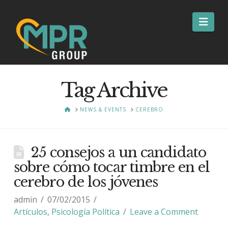
Nav
Tag Archive
HOME
NEWS & EVENTS
CEREBRO
25 consejos a un candidato
sobre cómo tocar timbre en el
cerebro de los jóvenes
admin
07/02/2015
Artículos
,
Psicología Política
Leave a Comment