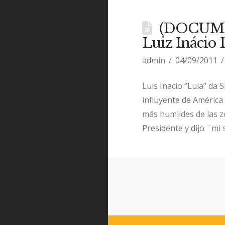
(DOCUMEN
Luiz Inácio L
admin
04/09/2011
Luis Inacio “Lula” da 
influyente de América 
más humildes de las z
Presidente y dijo ¨mi