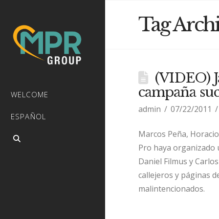
Tag Arch
(VIDEO) J
campaña suc
WELCOME
admin
07/22/2011
ESPAÑOL
Marcos Peña, Horacio 
Pro haya organizado u
Daniel Filmus y Carlo
callejeros y páginas 
malintencionados.