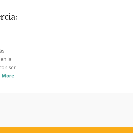
cia:
ás
 en la
con ser
 More