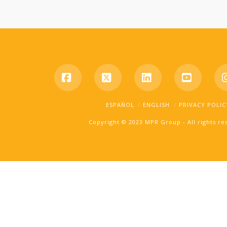
Facebook
X
LinkedIn
YouTub
ESPAÑOL
ENGLISH
PRIVACY POLIC
Copyright © 2023 MPR Group - All rights r