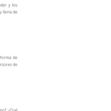
oder y los
y llena de
 forma de
ursores de
 no? ¿Qué