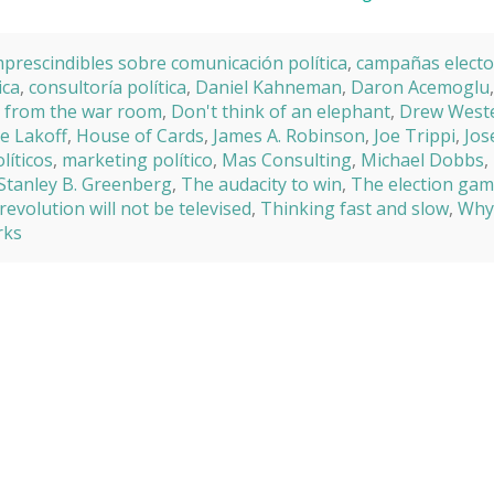
mprescindibles sobre comunicación política
,
campañas electo
ica
,
consultoría política
,
Daniel Kahneman
,
Daron Acemoglu
 from the war room
,
Don't think of an elephant
,
Drew West
e Lakoff
,
House of Cards
,
James A. Robinson
,
Joe Trippi
,
Jos
líticos
,
marketing político
,
Mas Consulting
,
Michael Dobbs
,
Stanley B. Greenberg
,
The audacity to win
,
The election ga
revolution will not be televised
,
Thinking fast and slow
,
Why
rks