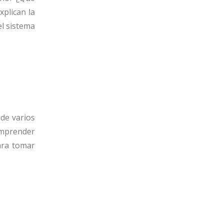
plican la
el sistema
 de varios
omprender
ara tomar