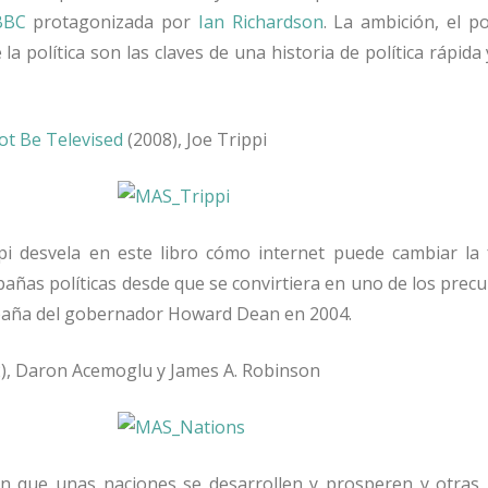
BBC
protagonizada por
Ian Richardson
. La ambición, el p
 la política son las claves de una historia de política rápida 
ot Be Televised
(2008), Joe Trippi
ppi desvela en este libro cómo internet puede cambiar la
añas políticas desde que se convirtiera en uno de los prec
paña del gobernador Howard Dean en 2004.
), Daron Acemoglu y James A. Robinson
n que unas naciones se desarrollen y prosperen y otras