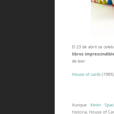
El 23 de abril se cele
libros imprescindib
de leer:
House of cards
(1989)
Aunque
Kevin Spac
historia, House of C