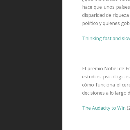
hace que unos países 
disparidad de riqueza
político y quienes go
Thinking fast and slo
El premio Nobel de Ec
estudios psicológic
cómo funciona el ce
decisiones a lo largo 
The Audacity to Win
(2