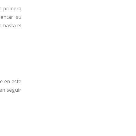
la primera
sentar su
s hasta el
ge en este
en seguir