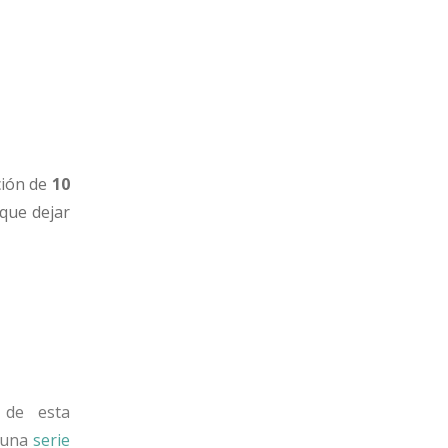
cción de
10
que dejar
 de esta
n una
serie