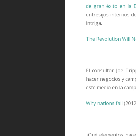
de gran éxito en la 
entresijos internos de
intriga.
The Revolution Will N
El consultor Joe Tri
hacer negocios y camp
este medio en la cam
Why nations fail
(2012
¿Qué elementos hace