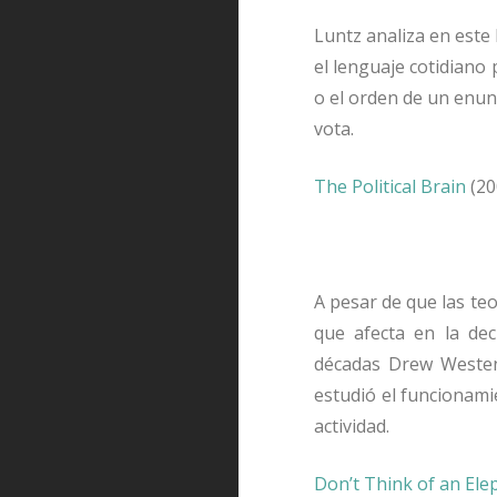
Luntz analiza en este 
el lenguaje cotidiano 
o el orden de un enun
vota.
The Political Brain
(20
A pesar de que las teo
que afecta en la dec
décadas Drew Westen,
estudió el funcionami
actividad.
Don’t Think of an Ele