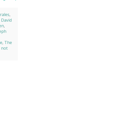
rales
,
,
David
en
,
eph
me
,
The
 not