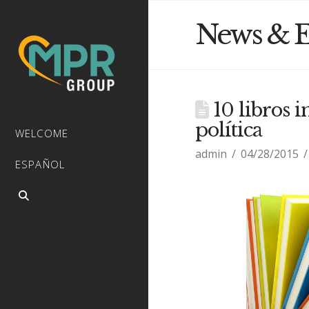
News & E
10 libros 
política
WELCOME
admin
04/28/2015
ESPAÑOL