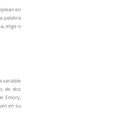
emplean en
ra palabra
a, elige o
a variable
ás de dos
de Emory,
uyen en su