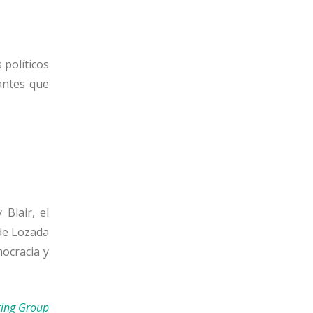
 políticos
antes que
 Blair, el
 de Lozada
mocracia y
ting Group