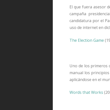
El que fuera asesor de
campaña presidencia
candidatura por el Pa
uso de internet en di
The Election Game
(19
Uno de los primeros c
manual los principios
aplicándose en el mu
Words that Works
(20