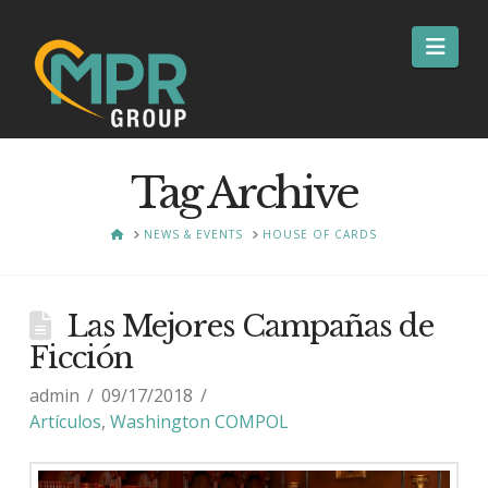
Nav
Tag Archive
HOME
NEWS & EVENTS
HOUSE OF CARDS
Las Mejores Campañas de
Ficción
admin
09/17/2018
Artículos
,
Washington COMPOL