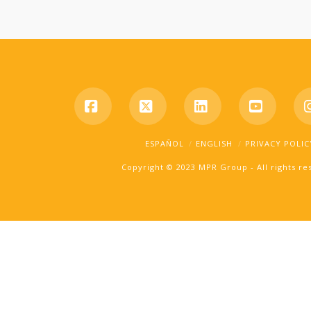
Facebook
X
LinkedIn
YouTub
ESPAÑOL
ENGLISH
PRIVACY POLIC
Copyright © 2023 MPR Group - All rights r