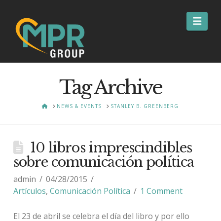
Nav
Tag Archive
HOME
NEWS & EVENTS
STANLEY B. GREENBERG
10 libros imprescindibles
sobre comunicación política
admin
04/28/2015
Artículos
,
Comunicación Política
1 Comment
El 23 de abril se celebra el día del libro y por ello