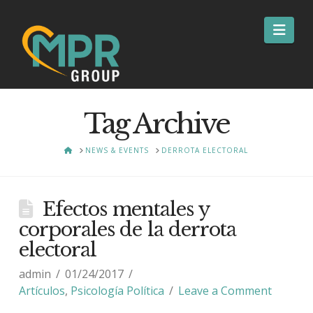
Nav
Tag Archive
HOME
NEWS & EVENTS
DERROTA ELECTORAL
Efectos mentales y
corporales de la derrota
electoral
admin
01/24/2017
Artículos
,
Psicología Política
Leave a Comment