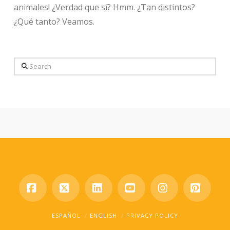
animales! ¿Verdad que sí? Hmm. ¿Tan distintos?
¿Qué tanto? Veamos.
Search
Facebook
X
LinkedIn
YouTube
Instagram
Pinter
ESPAÑOL
ENGLISH
PRIVACY POLICY