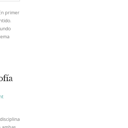
 En primer
ntido.
gundo
 tema
ofía
nt
disciplina
ue ambas