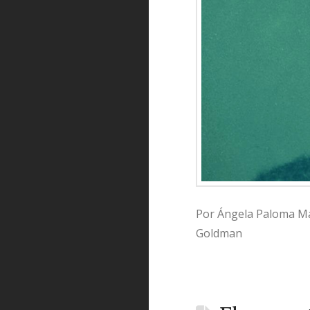
Por Ángela Paloma Mar
Goldman