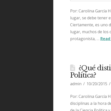
Por: Carolina García H
lugar, se debe tener 
Ciertamente, es uno d
lugar, muchos de los 
protagonista, …
Read
¿Qué disti
Política?
admin
10/20/2015
Por: Carolina García 
disciplinas a la hora d
de la Ciencia Política 