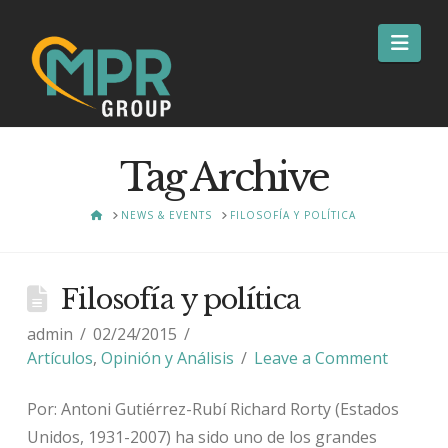
Nav
Tag Archive
HOME
NEWS & EVENTS
FILOSOFÍA Y POLÍTICA
Filosofía y política
admin
02/24/2015
Artículos
,
Opinión y Análisis
Leave a Comment
Por: Antoni Gutiérrez-Rubí Richard Rorty (Estados
Unidos, 1931-2007) ha sido uno de los grandes