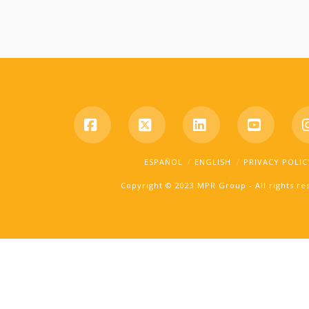
Facebook
X
LinkedIn
YouTub
ESPAÑOL
ENGLISH
PRIVACY POLIC
Copyright © 2023 MPR Group - All rights r