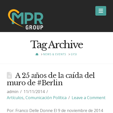
Nav
Tag Archive
HOME
NEWS & EVENTS
GYSI
A 25 años de la caída del
muro de #Berlin
admin
11/11/2014
Artículos
,
Comunicación Política
Leave a Comment
Por: Franco Delle Donne El 9 de noviembre de 2014