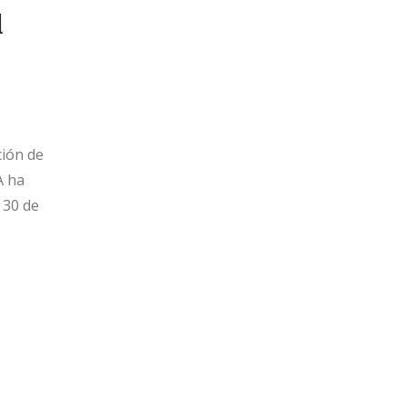
1
ción de
A ha
 30 de