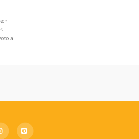
: •
os
voto a