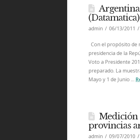
Argentina
(Datamatica)
admin
06/13/2011
Con el propósito de m
presidencia de la Repú
Voto a Presidente 20
preparado. La muestra 
Mayo y 1 de Junio …
R
Medición 
provincias a
admin
09/07/2010