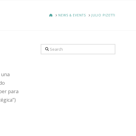
HOME
NEWS & EVENTS
JULIO PIZETTI
Search
 una
ndo
ber para
tégica”)