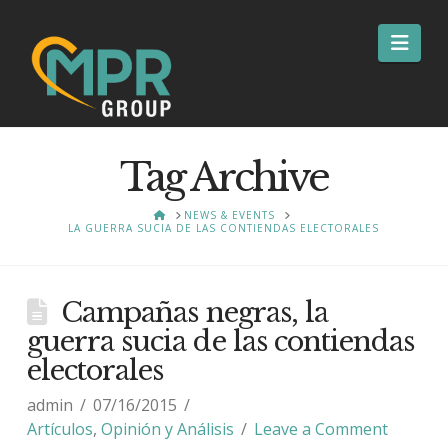
Nav
Tag Archive
HOME
NEWS & EVENTS
LA GUERRA SUCIA DE LAS CONTIENDAS ELECTORALES
Campañas negras, la
guerra sucia de las contiendas
electorales
admin
07/16/2015
Artículos
,
Opinión y Análisis
Leave a Comment