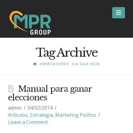
Nav
Tag Archive
HOME
NEWS & EVENTS
LA SILLA VACÍA
Manual para ganar
elecciones
admin
04/02/2014
Artículos
,
Estrategia
,
Marketing Político
Leave a Comment