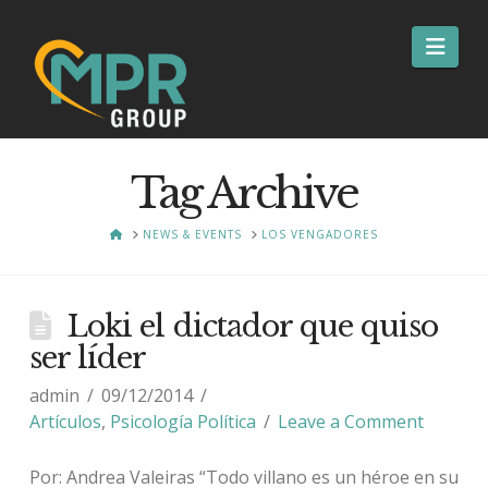
Nav
Tag Archive
HOME
NEWS & EVENTS
LOS VENGADORES
Loki el dictador que quiso
ser líder
admin
09/12/2014
Artículos
,
Psicología Política
Leave a Comment
Por: Andrea Valeiras “Todo villano es un héroe en su