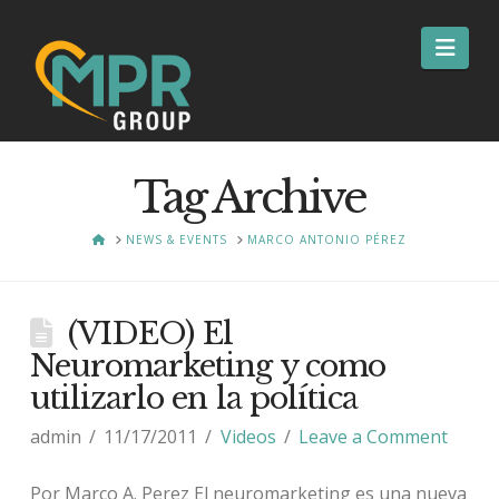
Nav
Tag Archive
HOME
NEWS & EVENTS
MARCO ANTONIO PÉREZ
(VIDEO) El
Neuromarketing y como
utilizarlo en la política
admin
11/17/2011
Videos
Leave a Comment
Por Marco A. Perez El neuromarketing es una nueva