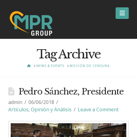
Nav
Tag Archive
HOME
NEWS & EVENTS
MOCIÓN DE CENSURA
Pedro Sánchez, Presidente
admin
06/06/2018
Artículos
,
Opinión y Análisis
Leave a Comment