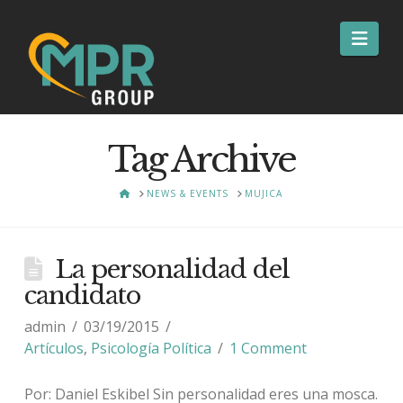
Nav
Tag Archive
HOME
NEWS & EVENTS
MUJICA
La personalidad del
candidato
admin
03/19/2015
Artículos
,
Psicología Política
1 Comment
Por: Daniel Eskibel Sin personalidad eres una mosca.