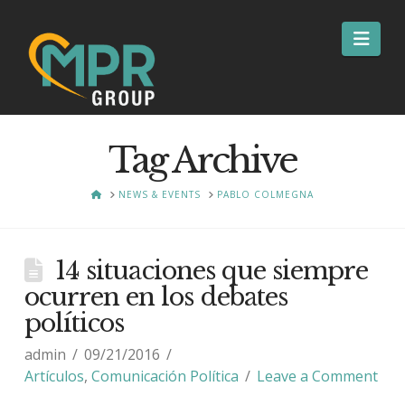
Nav
Tag Archive
HOME
NEWS & EVENTS
PABLO COLMEGNA
14 situaciones que siempre
ocurren en los debates
políticos
admin
09/21/2016
Artículos
,
Comunicación Política
Leave a Comment