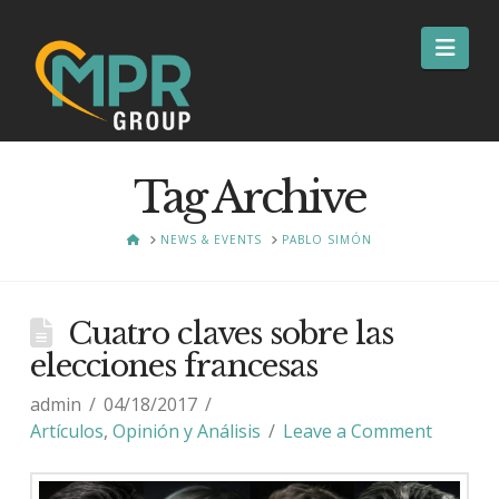
Nav
Tag Archive
HOME
NEWS & EVENTS
PABLO SIMÓN
Cuatro claves sobre las
elecciones francesas
admin
04/18/2017
Artículos
,
Opinión y Análisis
Leave a Comment