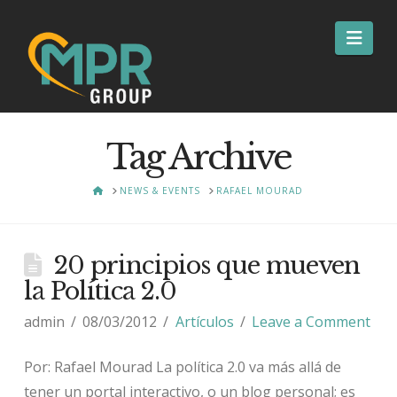
Nav
Tag Archive
HOME
NEWS & EVENTS
RAFAEL MOURAD
20 principios que mueven
la Política 2.0
admin
08/03/2012
Artículos
Leave a Comment
Por: Rafael Mourad La política 2.0 va más allá de
tener un portal interactivo, o un blog personal; es