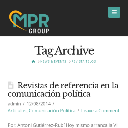
Nav
Tag Archive
HOME
NEWS & EVENTS
REVISTA TELOS
Revistas de referencia en la
comunicación política
admin
12/08/2014
Artículos
,
Comunicación Política
Leave a Comment
Por: Antoni Gutiérrez-Rubí Hoy mismo arranca la VI