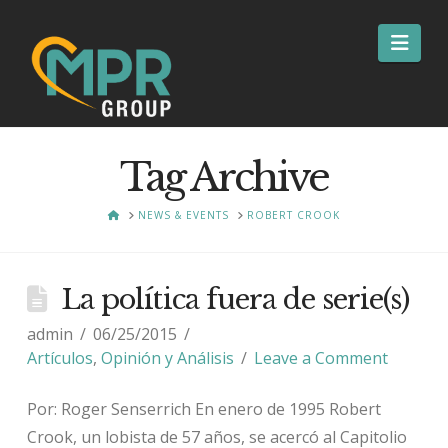
Nav
Tag Archive
HOME
NEWS & EVENTS
ROBERT CROOK
La política fuera de serie(s)
admin
06/25/2015
Artículos
,
Opinión y Análisis
Leave a Comment
Por: Roger Senserrich En enero de 1995 Robert
Crook, un lobista de 57 años, se acercó al Capitolio