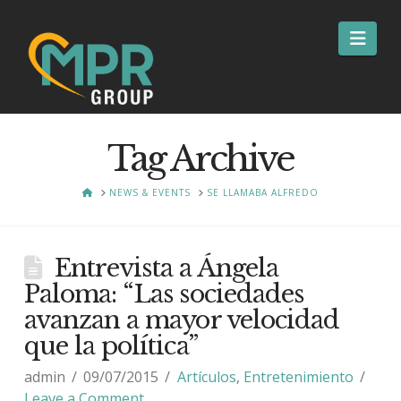
Nav
Tag Archive
HOME
NEWS & EVENTS
SE LLAMABA ALFREDO
Entrevista a Ángela
Paloma: “Las sociedades
avanzan a mayor velocidad
que la política”
admin
09/07/2015
Artículos
,
Entretenimiento
Leave a Comment