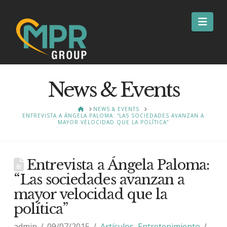
Nav
News & Events
HOME
NEWS & EVENTS
ENTREVISTA A ÁNGELA PALOMA: “LAS SOCIEDADES AVANZAN A
MAYOR VELOCIDAD QUE LA POLÍTICA”
Entrevista a Ángela Paloma:
“Las sociedades avanzan a
mayor velocidad que la
política”
admin
09/07/2015
Artículos
,
Entretenimiento