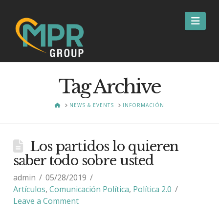
Nav
Tag Archive
HOME
NEWS & EVENTS
INFORMACIÓN
Los partidos lo quieren
saber todo sobre usted
admin
05/28/2019
Artículos
,
Comunicación Política
,
Política 2.0
Leave a Comment