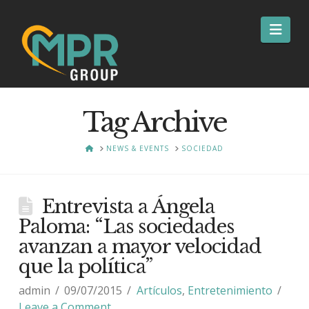
Nav
Tag Archive
HOME
NEWS & EVENTS
SOCIEDAD
Entrevista a Ángela
Paloma: “Las sociedades
avanzan a mayor velocidad
que la política”
admin
09/07/2015
Artículos
,
Entretenimiento
Leave a Comment