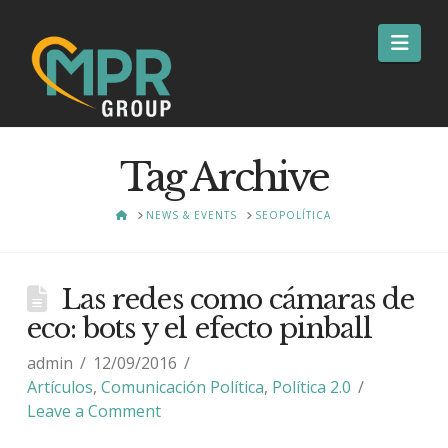
Nav
Tag Archive
HOME
NEWS & EVENTS
SEOPOLÍTICA
Las redes como cámaras de
eco: bots y el efecto pinball
admin
12/09/2016
Artículos
,
Comunicación Política
,
Política 2.0
Leave a Comment