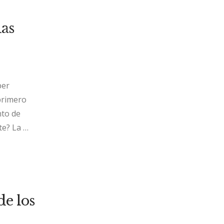
las
ber
primero
nto de
te? La …
de los