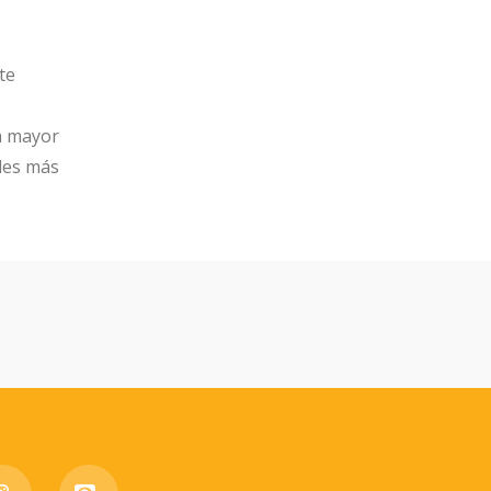
te
la mayor
lles más