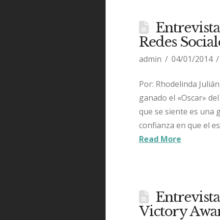
Entrevist
Redes Social
admin
04/01/2014
Por: Rhodelinda Julián
ganado el «Oscar» del
que se siente es una 
confianza en que el e
Read More
Entrevist
Victory Awa