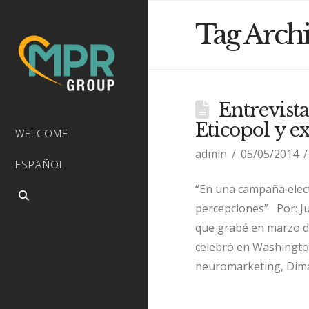
Tag Arch
Entrevist
Eticopol y 
WELCOME
admin
05/05/2014
ESPAÑOL
“En una campaña elect
percepciones” Por: Ju
que grabé en marzo du
celebró en Washington
neuromarketing, Dimas