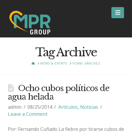
Nav
Tag Archive
HOME
NEWS & EVENTS
YOANI SÁNCHEZ
Ocho cubos políticos de
agua helada
admin
08/25/2014
Artículos
,
Noticias
Leave a Comment
Por: Fernando Cuñado La fiebre por tirarse cubos de