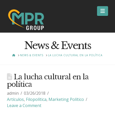
Nav
News & Events
HOME
NEWS & EVENTS
LA LUCHA CULTURAL EN LA POLÍTICA
La lucha cultural en la
política
admin
03/26/2018
Artículos
,
Filopolítica
,
Marketing Político
Leave a Comment