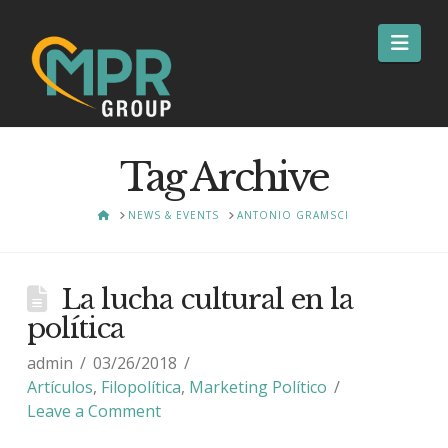
Nav
Tag Archive
HOME
NEWS & EVENTS
ANTONIO GRAMSCI
La lucha cultural en la
política
admin
03/26/2018
Artículos
,
Filopolítica
,
Marketing Político
Leave a Comment