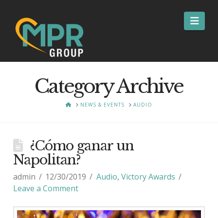
Nav
Category Archive
HOME
NEWS & EVENTS
AUDIO
¿Cómo ganar un
Napolitan?
admin
12/30/2019
Audio
,
Victory Awards
Leave a Comment