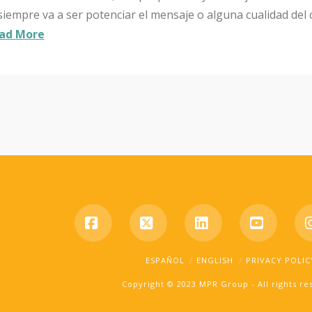
siempre va a ser potenciar el mensaje o alguna cualidad del
ad More
Facebook
X
LinkedIn
YouTub
ESPAÑOL
ENGLISH
PRIVACY POLIC
Copyright © 2023 MPR Group - All rights r