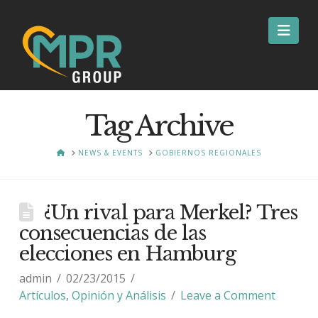
Nav
Tag Archive
HOME
NEWS & EVENTS
GOBIERNOS REGIONALES
¿Un rival para Merkel? Tres
consecuencias de las
elecciones en Hamburg
admin
02/23/2015
Artículos
,
Opinión y Análisis
Leave a Comment