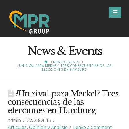
Nav
News & Events
HOME
NEWS & EVENTS
¿UN RIVAL PARA MERKEL? TRES CONSECUENCIAS DE LAS
ELECCIONES EN HAMBURG
¿Un rival para Merkel? Tres
consecuencias de las
elecciones en Hamburg
admin
02/23/2015
Artículos
,
Opinión y Análisis
Leave a Comment