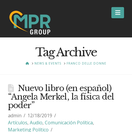
Nav
Tag Archive
HOME
NEWS & EVENTS
FRANCO DELLE DONNE
Nuevo libro (en español)
“Angela Merkel, la física del
poder”
admin
12/18/2019
Artículos
,
Audio
,
Comunicación Política
,
Marketing Político