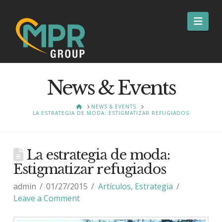
Nav
News & Events
HOME
NEWS & EVENTS
LA ESTRATEGIA DE MODA: ESTIGMATIZAR REFUGIADOS
La estrategia de moda:
Estigmatizar refugiados
admin
01/27/2015
Artículos
,
Estrategia
Leave a Comment