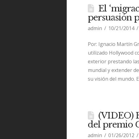
El ‘migra
persuasión p
admin
10/21/2014
Por: Ignacio Martín 
utilizado Hollywood co
exterior prestando las
mundial y extender de
su visión del mundo. 
(VIDEO) E
del premio C
admin
01/26/2012