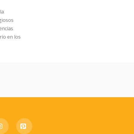
la
igiosos
encias
io en los