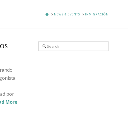
HOME
NEWS & EVENTS
INMIGRACIÓN
os
Search
erando
agonista
dad por
ad More