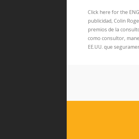
Click here for the EN
publicidad, Colin Roge
premios de la consult
como consultor, manej
EE.UU. que segurame