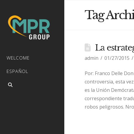
Tag Arch
La estrat
admin
01/27/2015
WELCOME
ESPAÑOL
Por: Franco Delle Do
controversia, esta ve
es la Unión Demócrata
correspondiente traduc
robos peligrosos. Nro